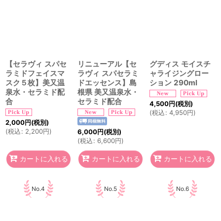
【セラヴィ スパセ
リニューアル【セ
グディス モイスチ
ラミドフェイスマ
ラヴィ スパセラミ
ャライジングロー
スク５枚】美又温
ドエッセンス】島
ション 290ml
泉水・セラミド配
根県 美又温泉水・
合
セラミド配合
4,500
円
(税別)
(
税込
:
4,950
円
)
2,000
円
(税別)
(
税込
:
2,200
円
)
6,000
円
(税別)
(
税込
:
6,600
円
)
カートに入れる
カートに入れる
カートに入れる
No.4
No.5
No.6