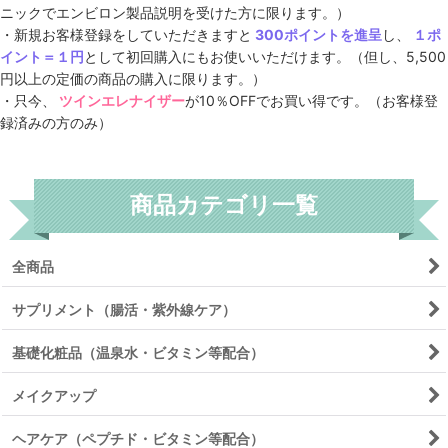
ニックでエンビロン製品説明を受けた方に限ります。）
・新規お客様登録をしていただきますと
300ポイントを進呈
し、
１ポ
イント＝１円
として初回購入にもお使いいただけます。（但し、5,500
円以上の定価の商品の購入に限ります。）
・只今、
ツインエレナイザー
が10％OFFでお買い得です。（お客様登
録済みの方のみ）
商品カテゴリ一覧
全商品
サプリメント（腸活・紫外線ケア）
基礎化粧品（温泉水・ビタミン等配合）
メイクアップ
ヘアケア（ペプチド・ビタミン等配合）