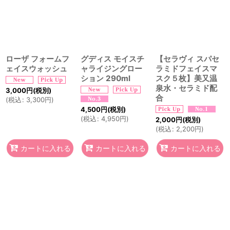
ローザ フォームフ
グディス モイスチ
【セラヴィ スパセ
ェイスウォッシュ
ャライジングロー
ラミドフェイスマ
ション 290ml
スク５枚】美又温
泉水・セラミド配
3,000
円
(税別)
合
(
税込
:
3,300
円
)
4,500
円
(税別)
(
税込
:
4,950
円
)
2,000
円
(税別)
(
税込
:
2,200
円
)
カートに入れる
カートに入れる
カートに入れる