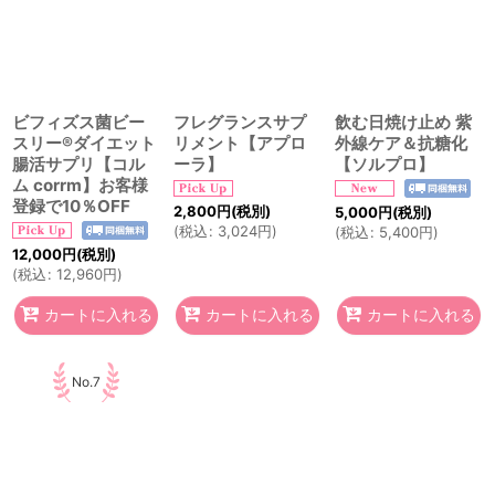
ビフィズス菌ビー
フレグランスサプ
飲む日焼け止め 紫
スリー®ダイエット
リメント【アプロ
外線ケア＆抗糖化
腸活サプリ【コル
ーラ】
【ソルプロ】
ム corrm】お客様
登録で10％OFF
2,800
円
(税別)
5,000
円
(税別)
(
税込
:
3,024
円
)
(
税込
:
5,400
円
)
12,000
円
(税別)
(
税込
:
12,960
円
)
カートに入れる
カートに入れる
カートに入れる
No.7