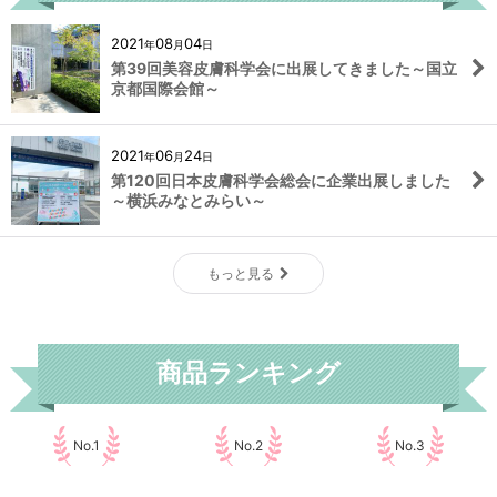
2021
08
04
年
月
日
第39回美容皮膚科学会に出展してきました～国立
京都国際会館～
2021
06
24
年
月
日
第120回日本皮膚科学会総会に企業出展しました
～横浜みなとみらい～
もっと見る
商品ランキング
No.1
No.2
No.3